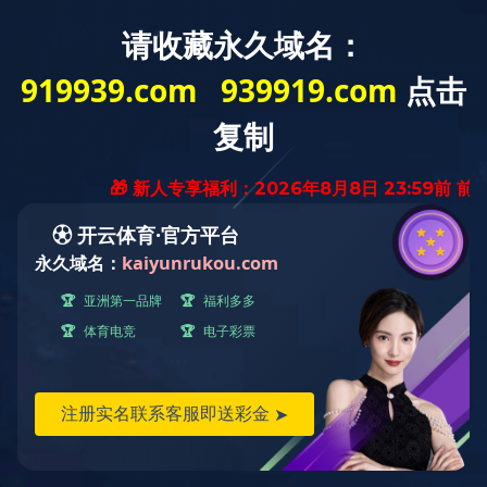
首页
关于我们
公司简介
荣誉资质
发展历程
生产场景
星空（中国）设备
布袋星空（中国）
电星空（中国）
水星空（中国）
其他设备
烘干机