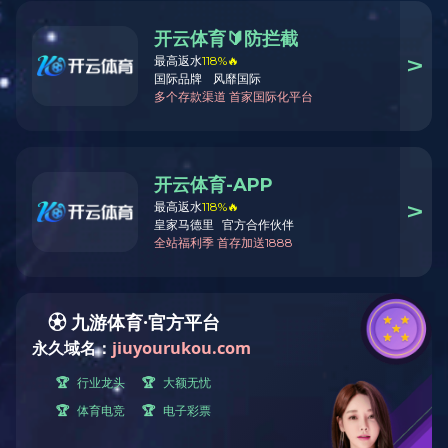
沸腾炉
矿山设备
喂料设备
建材机械
工程案例
建材
冶金
粮食
化工
电力
新闻中心
公司新闻
行业新闻
星空（中国）知识
星空（中国）
13507236029