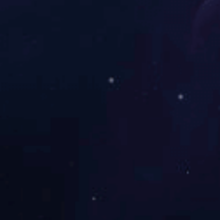
了解详情
电话沟通
13507236029
微信咨询
扫一扫添加
官方微信
TOP
首页
关于我们
公司简介
荣誉资质
发展历程
生产场景