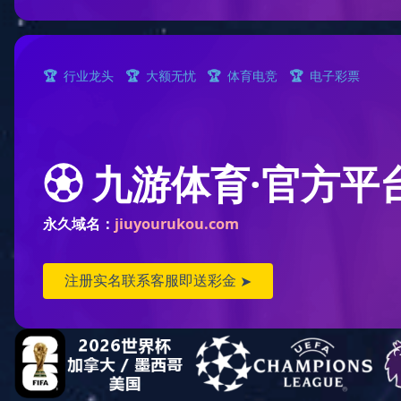
建材机械
工程案例
建材
冶金
粮食
化工
电力
新闻中心
公司新闻
行业新闻
星空（中国）知识
星空（中国）
13507236029
首页
关于我们