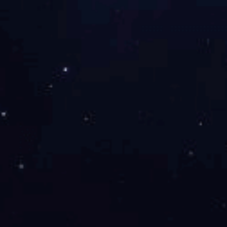
星空（中国）设备
布袋星空（中国）
电星空（中国）
水星空（中国）
其他设备
烘干机
沸腾炉
矿山设备
喂料设备
建材机械
工程案例
建材
冶金
粮食
化工
电力
新闻中心
公司新闻
行业新闻
星空（中国）知识
星空（中国）
星空·官方端网站登录入口
0714-8631808
服务热线：
地址：湖北省黄石市黄金山工业园
传真：0714-8631808
邮箱：
767306110@qq.com
Copyright © 2020 星空·官方端网站登录入口
鄂ICP备12011943号-1
网