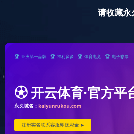
首页
关于我们
公司简介
荣誉资质
发展历程
生产场景
星空（中国）设备
布袋星空（中国）
电星空（中国）
水星空（中国）
其他设备
烘干机
沸腾炉
矿山设备
喂料设备