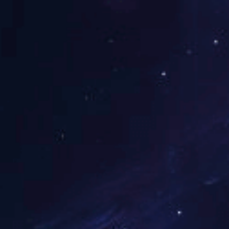
星空（中国）


建材
冶金
粮食
化工
电力
您现在的位置：
首页
/
案例中心
/
粮食