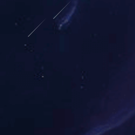
喂料设备
建材机械
工程案例
建材
冶金
粮食
化工
电力
新闻中心
公司新闻
行业新闻
星空（中国）知识