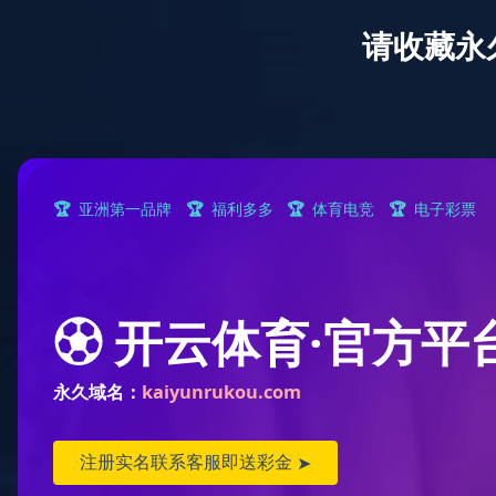
首页
关于我们
公司简介
荣誉资质
发展历程
生产场景
星空（中国）设备
布袋星空（中国）
电星空（中国）
水星空（中国）
其他设备
烘干机
沸腾炉
矿山设备
喂料设备