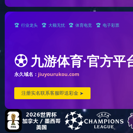
建材机械
工程案例
建材
冶金
粮食
化工
电力
新闻中心
公司新闻
行业新闻
星空（中国）知识
星空（中国）
13507236029
首页
关于我们