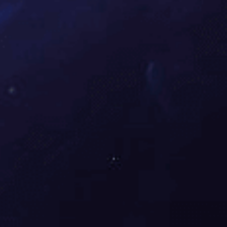
常广泛的。在星空（中国）工作工作时，也会受到某些因素的影