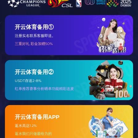
沸腾炉
矿山设备
喂料设备
建材机械
工程案例
建材
冶金
粮食
化工
电力
新闻中心
公司新闻