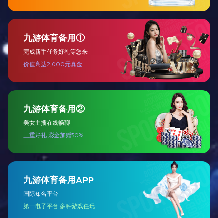
行业新闻
星空（中国）知识
星空（中国）


您现在的位置：
首页
/
星空（中国）
星空（中国）
— —
CONTACT US