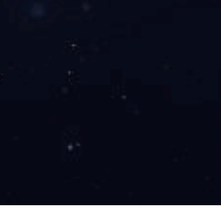
官方微信
TOP
星空·官方端网站登录入口
0714-8631808
服务热线：
地址：湖北省黄石市黄金山工业园
传真：0714-8631808
邮箱：
767306110@qq.com
Copyright © 2020 星空·官方端网站登录入口
鄂ICP备12011943号-1
网站建设：
中企动力
武汉
中文网址：绿洲环保.在线
布袋星空（中国）器 | 静电星空（中国）器 | 沸腾炉烘 | 干机输送设备 | 提升机器 |
喂料设备 | 选粉机 | |矿山设备
MK体育官方网页版
|
九游体育网页版登录入口
|
九游平台
|
乐