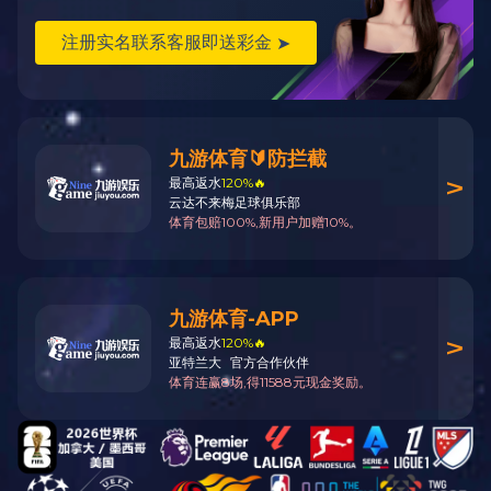
首页
关于我们
公司简介
荣誉资质
发展历程
生产场景
星空（中国）设备
布袋星空（中国）
电星空（中国）
水星空（中国）
其他设备
烘干机