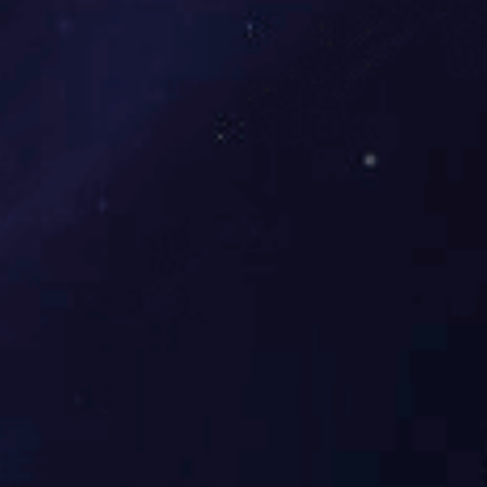
星空（中国）设备常见的有哪些？
星空（中国）设备是指用于操控环境污染、改善环境质量而由
出产单位或建筑安装单位制作和建造出来的机械产品、构筑物
及体系。今日我们要介绍的是星空（中国）环保设备，在工业
企业中常见的星空（中国）环保设备有一下几种，小编在这里
为我们简单介绍一下，期望我们在星空（中国）环保设备的认
知方面能有所收获。
10-16

布袋星空（中国）器生产厂家
布袋星空（中国）器是一种干式滤尘设备。它适用于捕集细
微、干燥、非纤维性粉尘。滤袋选用纺织的滤布或非纺织的毡
制成，运用纤维织物的过滤作用对含尘气体进行过滤，当含尘
气体进入袋式星空（中国）器后，颗粒大、比严重的粉尘，因
为重力的作用沉降下来，落入灰斗，含有较细微粉尘的气体在
通过滤料时，粉尘被阻留，使气体得到净化。
上一页
1
下一页