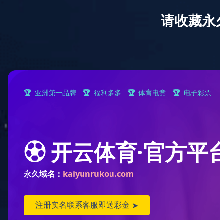
首页
关于我们
公司简介
荣誉资质
发展历程
生产场景
星空（中国）设备
布袋星空（中国）
电星空（中国）
水星空（中国）
其他设备
烘干机
沸腾炉
矿山设备
喂料设备