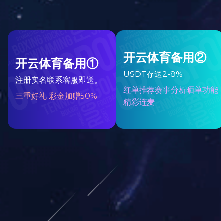
公司简介
荣誉资质
发展历程
生产场景
星空（中国）设备
布袋星空（中国）
电星空（中国）
水星空（中国）
其他设备
烘干机
沸腾炉
矿山设备