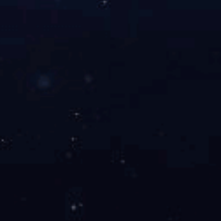
站建设：
中企动力
武汉
中文网址：绿洲环保.在线