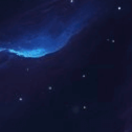
电力
暂时没有内容信息显示
请先在网站后台添加数据记录。
热门资讯
湿式脱硫星空（中国）设备：提高建材制造业环保标准的

单机星空（中国）器是一种用于建筑材料生产过程中的

LFDM系列星空（中国）器的特点和优点，以及它在

单机星空（中国）器在矿石加工过程中的作用有哪些？

CLFF系列反吹风布袋星空（中国）器：工业粉尘处理

建材机械：球磨机和烘干机的区别和联系
2023-06-12
产品中心
集工作烟尘，粉尘治理工程设计，改造，安装，售后为一体的生产厂家