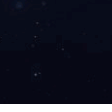
尘点逸出风量小参见以上。管道走漏修补裂缝使粉尘不会绕过
取尘点。
管道均衡不正确调整支路管道风门。吸风罩规划不合理封
闭取尘点周围关闭区域。反省平吸通风设备有无抑制吸力。反
省粉尘能否被皮带带出吸风罩。烟囱冒灰过滤袋渗露转化假定
滤袋撕裂或有小洞。反省弹簧圈的设备，确保紧密。花板渗露
填隙或焊缝。无足够尘饼下降紧缩空气压力；增加清灰频率/
喷入中性调制粉以发生初级尘饼。滤袋或滤筒过多气孔滤袋或
滤筒作渗透检验，并咨询制造厂。风机磨损严峻风机处置过量
粉尘参见以上。风机不适当确认风机对工况能否适宜；咨询制
造厂。风机转速过高咨询制造厂。风机振动严峻轮叶积灰轮叶
清灰，反省风机能否处置过量粉尘。
反省风机设备位置/ 排干冷凝水或潮气/ 坚持风机单调。风
机叶轮不适宜工况咨询制造厂。皮带轮不平横皮带轮作动力均
衡。轴承磨损转化紧缩空气用量过高清灰周期过频推延清灰周
期若能够喷吹时间过长增加持续时间（除初始冲击后，其它全