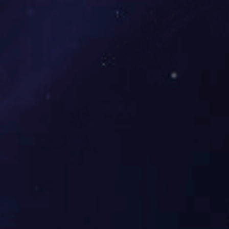
粉尘不会绕过取尘点。
布袋星空（中国）器常见的一
些故障
【概要描述】
布袋星空（中国）器进步阀关闭反省气路，翻
开阀板细静压过高测量风机两头静压并反省规划规范，按需调
整。关于高流速反省管道转化原有不良规划。风机没有作业在
规划要求内反省风机出口构造以确保作到波动气流。反省叶片
有无磨损，按需求批改或转化。风机反向转动反接马达上接
线。粉尘从取尘点逸出风量小参见以上。管道走漏修补裂缝使
粉尘不会绕过取尘点。
分类：
新闻中心
作者：
布袋星空（中国）器厂家
来源：
绿洲环保
发布时间：
2021-03-14
访问量：
0
详情