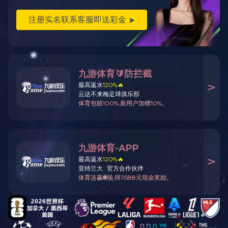
首页
关于我们
公司简介
荣誉资质
发展历程
生产场景
星空（中国）设备
布袋星空（中国）
电星空（中国）
水星空（中国）
其他设备
烘干机