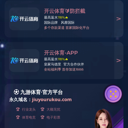
沸腾炉
矿山设备
喂料设备
建材机械
工程案例
建材
冶金
粮食
化工
电力
新闻中心
公司新闻
行业新闻
星空（中国）知识
星空（中国）
13507236029