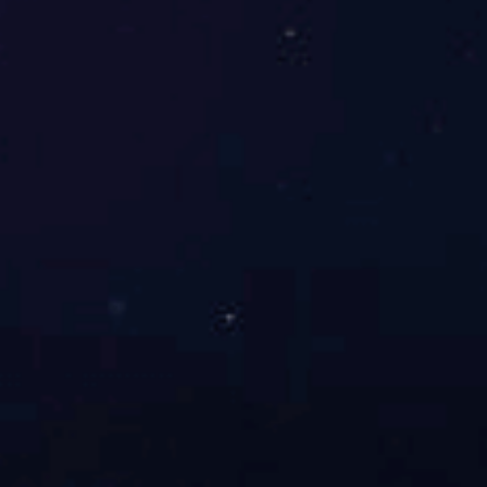
效果好、净化效率高、处理风量大、滤袋寿命长、修补作业量
小、运转快的长处。
单机布袋星空（中国）器
是一种自动清
灰结构的单体星空（中国）设备，这种布袋星空（中国）器在
水泥，矿粉，采矿、冶金、建材、机械、化工、粮食加工等工
矿企业广泛运用。
1、上箱体：包含可掀起的盖板(或紧固式盖板)和出风口。
2、中箱体：包含多孔板、检修门、滤袋、龙骨、文氏管等。
3、下箱体：包含测压接头号。
4、喷吹体系：包含脉冲操控仪、电磁脉冲阀、喷吹管、气包
星空（中国）器的作业原理如下：含尘气体由灰斗（或下部敞
开式法兰）进入过滤室，较粗颗粒直接落入灰斗或灰仓，含尘
气体经滤袋过滤，粉尘阻留于袋表，净气经袋口到净气室，由
风机排入大气。
当滤袋外表的粉尘不断增加，导致设备阻力上升到设定值
时，时间继电器（或微差压操控器）输出信号，程控仪开端作
业，逐一开启脉冲阀，使压缩空气通过喷口对滤袋进行喷吹清