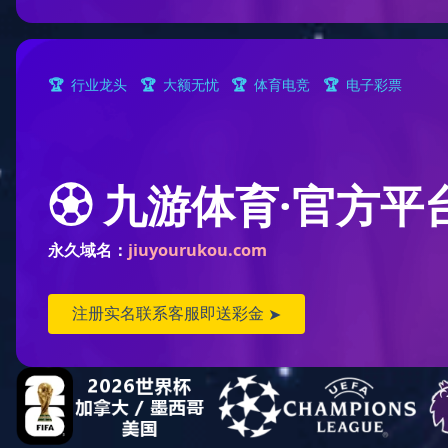
建材机械
工程案例
建材
冶金
粮食
化工
电力
新闻中心
公司新闻
行业新闻
星空（中国）知识
星空（中国）
13507236029
首页
关于我们