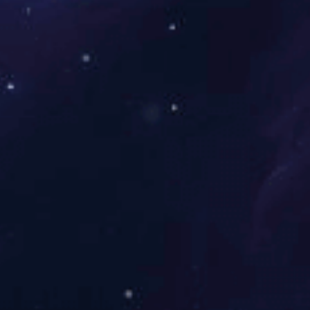
详情
布袋星空（中国）器
的星空（中国）效果
1.风量单位用m3/min.m3/h表示,其中一定要注意星空（
DMC布袋星空（中国）器风量的性能取决于湿空气的实际过滤
国）器风量还要加算稀释空气量.在求算布袋星空（中国）器所
2.为适应尘源变化,
DMC布袋星空（中国）器
设计中需要在正常
量和过滤速度条件下运转,其压力损失将大幅度增加,星空（中国
（中国）器的投资费用和运转费用.
3.由于尘源温度发生变化,袋式星空（中国）器的处理风量也
来确定所必须的过滤面积.过滤风速因DMC
布袋星空（中国）
关键词：
布袋星空（中国）器，布袋星空（中国）器厂家，布袋星空（中国）器价格