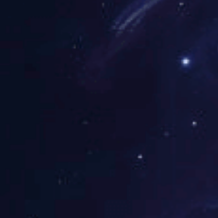
星空（中国）


公司新闻
行业新闻
星空（中国）知识
您现在的位置：
首页
/
新闻中心
/
布袋星空（中国）器风量与什么有关？
新闻详情