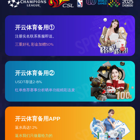
沸腾炉
矿山设备
喂料设备
建材机械
工程案例
建材
冶金
粮食
化工
电力
新闻中心
公司新闻