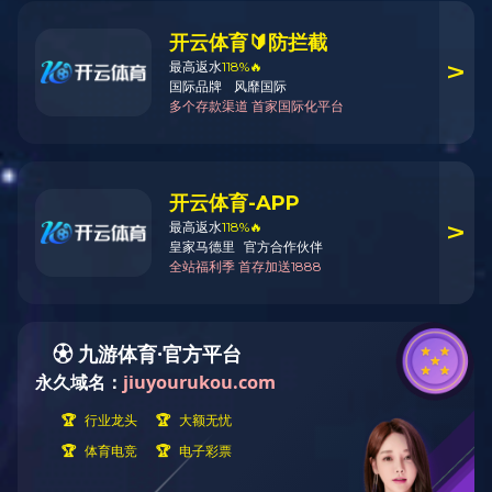
沸腾炉
矿山设备
喂料设备
建材机械
工程案例
建材
冶金
粮食
化工
电力
新闻中心
公司新闻
行业新闻
星空（中国）知识
星空（中国）
13507236029