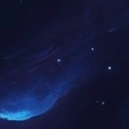
布袋星空（中国）器星空（中
分类：
新闻中心
作者：
布袋星空（中国）器厂家
来源：
绿洲环保
发布时间：
2020-11-10
访问量：
0
【概要描述】
布袋星空（中国）器星空（中国）效果比较高，一
（中国）器处理风量的范围广，小的仅1min数m3，大的可达
布袋星空（中国）器星空（中
【概要描述】
布袋星空（中国）器星空（中国）效果比较高，一
（中国）器处理风量的范围广，小的仅1min数m3，大的可达
分类：
新闻中心
作者：
布袋星空（中国）器厂家
来源：
绿洲环保