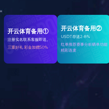
公司简介
荣誉资质
发展历程
生产场景
星空（中国）设备
布袋星空（中国）
电星空（中国）
水星空（中国）
其他设备
烘干机
沸腾炉
矿山设备