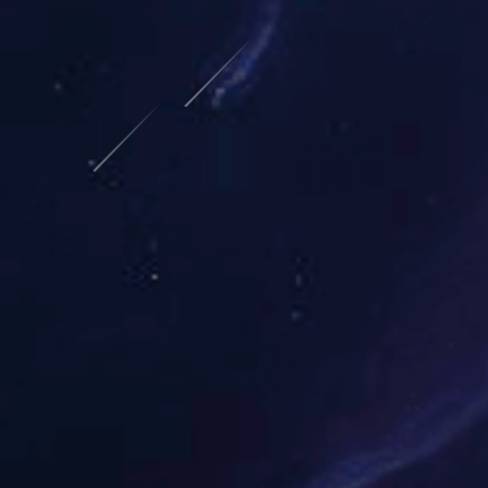
喂料设备
建材机械
工程案例
建材
冶金
粮食
化工
电力
新闻中心
公司新闻
行业新闻
星空（中国）知识