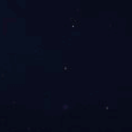
气体从中箱体的下部进入,经导流板均匀上升到达滤袋,大颗粒粉
断增加,设备阻力达到设定值时压差监控系统发出信号,清灰结构开
出。也可采用定时清灰或手动清灰。脉冲袋式星空（中国）器的各仓