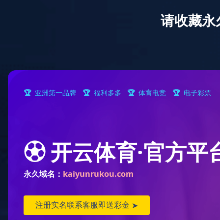
首页
关于我们
公司简介
荣誉资质
发展历程
生产场景
星空（中国）设备
布袋星空（中国）
电星空（中国）
水星空（中国）
其他设备
烘干机
沸腾炉
矿山设备
喂料设备