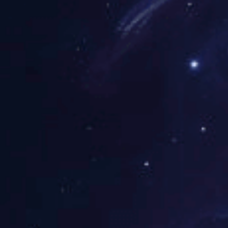
星空（中国）


公司新闻
行业新闻
星空（中国）知识
您现在的位置：
首页
/
新闻中心
/
布袋星空（中国）器星空（中国）效果如何？
新闻详情